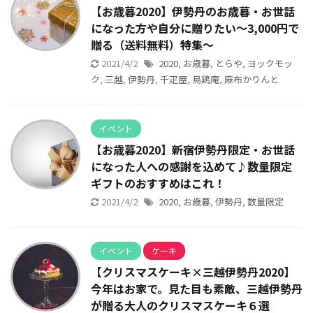
【お歳暮2020】伊勢丹のお歳暮・お世話
になった方や自分に贈りたい〜3,000円で
贈る（送料無料）特集〜
2021/4/2
2020
,
お歳暮
,
とらや
,
ヨックモッ
ク
,
三越
,
伊勢丹
,
千疋屋
,
烏鶏庵
,
麻布かりんと
イベント
【お歳暮2020】新宿伊勢丹限定・お世話
になった人への感謝を込めて♪数量限定
ギフトのおすすめはこれ！
2021/4/2
2020
,
お歳暮
,
伊勢丹
,
数量限定
イベント
ケーキ
【クリスマスケーキ×三越伊勢丹2020】
今年はお家で。見た目も素敵、三越伊勢丹
が贈る大人のクリスマスケーキ６選