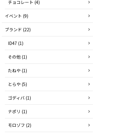
チョコレート (4)
イベント (9)
ブランド (22)
ID47 (1)
その他 (1)
たねや (1)
とらや (5)
ゴディバ (1)
ナポリ (1)
モロゾフ (2)