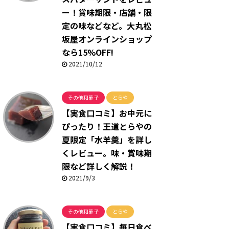
ー！賞味期限・店舗・限
定の味などなど。大丸松
坂屋オンラインショップ
なら15%OFF!
2021/10/12
その他和菓子
とらや
【実食口コミ】お中元に
ぴったり！王道とらやの
夏限定「水羊羹」を詳し
くレビュー。味・賞味期
限など詳しく解説！
2021/9/3
その他和菓子
とらや
【実食口コミ】毎日食べ