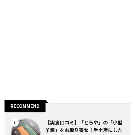
と、焼
り返
年（約５世 ...
nbs
「虎屋（
RECOMMEND
【実食口コミ】「とらや」の「小型
1
羊羹」をお取り寄せ！手土産にした