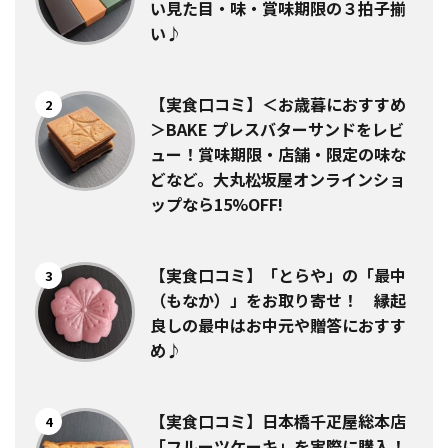
い見た目・味・賞味期限の３拍子揃
い♪
【実食口コミ】＜お歳暮におすすめ
2
＞BAKE プレスバターサンドをレビ
ュー！賞味期限・店舗・限定の味な
どなど。大丸松坂屋オンラインショ
ップなら15%OFF!
【実食口コミ】「とらや」の「最中
3
（もなか）」をお取り寄せ！ 縁起
良しの最中はお中元や贈答におすす
め♪
【実食口コミ】日本橋千疋屋総本店
4
「フルーツケーキ」を実際に購入！