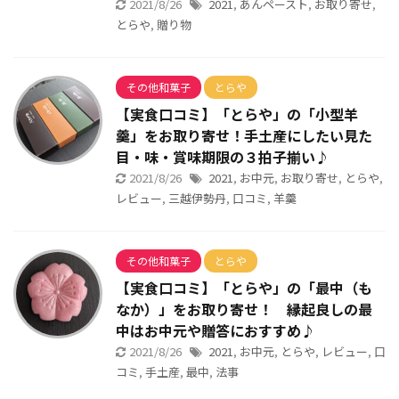
2021/8/26
2021
,
あんペースト
,
お取り寄せ
,
とらや
,
贈り物
その他和菓子
とらや
【実食口コミ】「とらや」の「小型羊
羹」をお取り寄せ！手土産にしたい見た
目・味・賞味期限の３拍子揃い♪
2021/8/26
2021
,
お中元
,
お取り寄せ
,
とらや
,
レビュー
,
三越伊勢丹
,
口コミ
,
羊羹
その他和菓子
とらや
【実食口コミ】「とらや」の「最中（も
なか）」をお取り寄せ！ 縁起良しの最
中はお中元や贈答におすすめ♪
2021/8/26
2021
,
お中元
,
とらや
,
レビュー
,
口
コミ
,
手土産
,
最中
,
法事