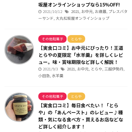
坂屋オンラインショップなら15%OFF!
2021/10/12
2021
,
お中元
,
お歳暮
,
プレスバタ
ーサンド
,
大丸松坂屋オンラインショップ
その他和菓子
とらや
【実食口コミ】お中元にぴったり！王道
とらやの夏限定「水羊羹」を詳しくレビ
ュー。味・賞味期限など詳しく解説！
2021/9/3
2021
,
お中元
,
とらや
,
三越伊勢丹
,
小田急
,
水羊羹
その他和菓子
とらや
【実食口コミ】毎日食べたい！「とら
や」の「あんペースト」のレビュー♪種
類・気になる食べ方・買えるお店などな
ど詳しく紹介します！