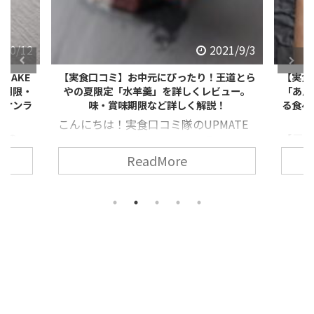
/10/12
2021/9/3
BAKE
【実食口コミ】お中元にぴったり！王道とら
【実食
味期限・
やの夏限定「水羊羹」を詳しくレビュー。
「あん
屋オンラ
味・賞味期限など詳しく解説！
る食べ
こんにちは！実食口コミ隊のUPMATE
」の
【三
です！ 今回は和菓子の王道『とら
実際に
実食口
や』の夏限定の「水羊羹」を実際に購
ReadMore
と思い
ト）
入したので詳しくレビューしていきま
美味し
「あ
す！ 【三越伊勢丹で見る】とらや
り寄せ
たい
和菓子のブランド「虎屋（とらや）」
です。
もぴっ
とは？ デパ地下を歩いていると見かけ
で見る
味わ
る和菓子のブランドで有名な「虎屋
RESS
ド」と
（とらや）」 どんなブランドなのか簡
サン
史 と
単にご説明します！ 『とらや」の歴
方・デ
があ
史 「虎屋（とらや）」は室町時代後
た「プ
ても
半 京都にて創業開始。 なんと約450