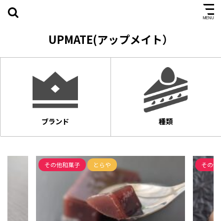
UPMATE(アップメイト）
ブランド
種類
その他和菓子
とらや
その他